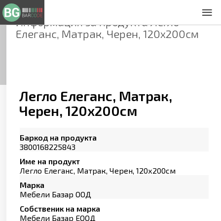
Информация за продукта
Легло
За нас
Елеганс, Матрак, Черен, 120х200см
Общи условия
Декларация за проверителност
Заснемане на продукти
Контакти
Легло Елеганс, Матрак,
Черен, 120х200см
Баркод на продукта
3800168225843
Име на продукт
Легло Елеганс, Матрак, Черен, 120х200см
Марка
Мебели Базар ООД
Собственик на марка
Мебели Базар ЕООД