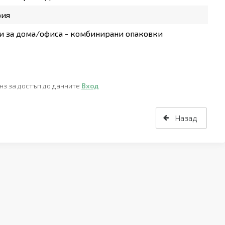
рия
 за дома/офиса - комбинирани опаковки
нз за достъп до данните
Вход
Назад