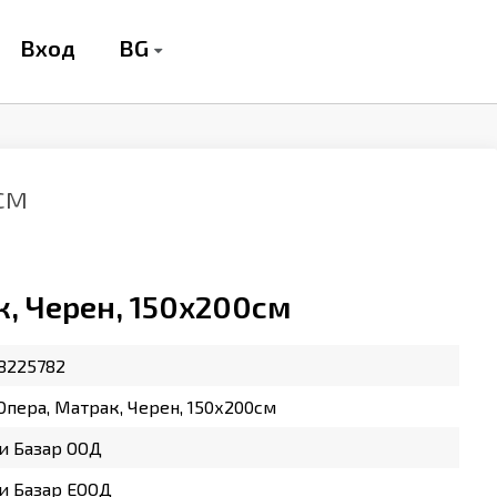
BG
Вход
см
к, Черен, 150х200см
8225782
Опера, Матрак, Черен, 150х200см
и Базар ООД
и Базар ЕООД