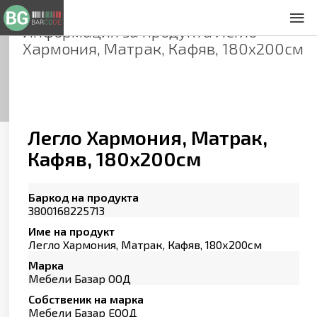
Информация за продукта
Легло
За нас
Хармония, Матрак, Кафяв, 180х200см
Общи условия
Декларация за проверителност
Заснемане на продукти
Контакти
Легло Хармония, Матрак,
Кафяв, 180х200см
Баркод на продукта
3800168225713
Име на продукт
Легло Хармония, Матрак, Кафяв, 180х200см
Марка
Мебели Базар ООД
Собственик на марка
Мебели Базар ЕООД