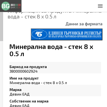
Информация за продукта
Минерална
За нас
вода - стек 8 x 0.5 л
Общи условия
Данни за фирмата
Декларация за проверителност
Заснемане на продукти
Контакти
Минерална вода - стек 8 x
0.5 л
Баркод на продукта
3800000602924
Име на продукт
Минерална вода - стек 8 x 0.5 л
Марка
Девин ЕАД
Собственик на марка
Девин ЕАД