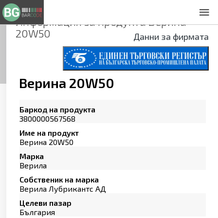
Информация за продукта
Верина
За нас
20W50
Общи условия
Данни за фирмата
Декларация за проверителност
Заснемане на продукти
Контакти
Верина 20W50
Баркод на продукта
3800000567568
Име на продукт
Верина 20W50
Марка
Верила
Собственик на марка
Верила Лубрикантс АД
Целеви пазар
България